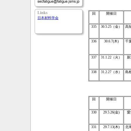
Links
回
開催日
日本材料学会
335
30.5.25（金）
高
336
30.6.7(木)
千
337
31.1.22（火）
新
338
31.2.27（水）
島
回
開催日
330
29.5.26(金)
愛
331
29.7.13(木)
北