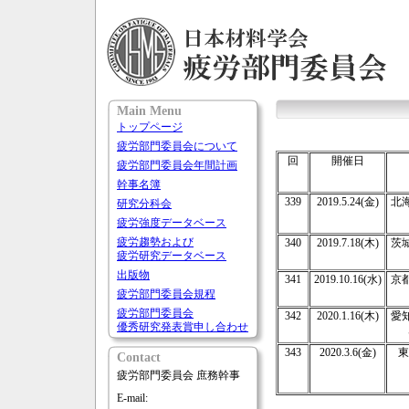
Main Menu
トップページ
疲労部門委員会について
回
開催日
疲労部門委員会年間計画
幹事名簿
339
2019.5.24(金)
北
研究分科会
疲労強度データベース
疲労趨勢および
340
2019.7.18(木)
茨
疲労研究データベース
出版物
341
2019.10.16(水)
京
疲労部門委員会規程
疲労部門委員会
342
2020.1.16(木)
愛
優秀研究発表賞申し合わせ
343
2020.3.6(金)
東
Contact
疲労部門委員会 庶務幹事
E-mail: